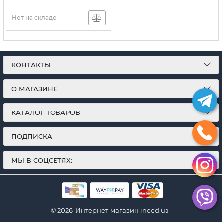
моделирования,
Комплект стамесок для
вырезания дерева
Нет на складе
бумаги со сменными
лезвиями
Артикул:
1852799
КОНТАКТЫ
О МАГАЗИНЕ
КАТАЛОГ ТОВАРОВ
ПОДПИСКА
МЫ В СОЦСЕТЯХ:
© 2026
Интернет-магазин ineed.ua