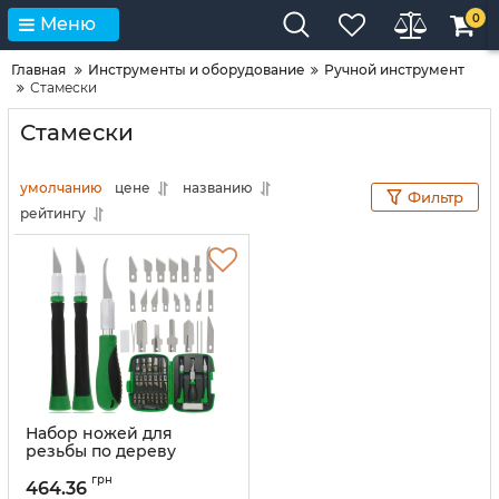
0
Меню
Главная
Инструменты и оборудование
Ручной инструмент
Стамески
Стамески
умолчанию
цене
названию
Фильтр
рейтингу
Набор ножей для
резьбы по дереву
ProsKit PD-395A 30
грн
предметов для
464.36