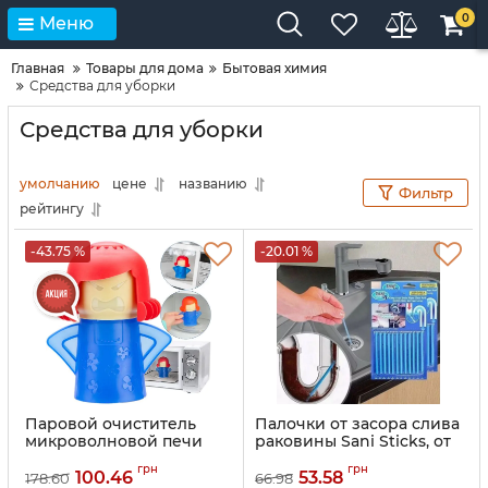
0
Меню
Главная
Товары для дома
Бытовая химия
Средства для уборки
Средства для уборки
умолчанию
цене
названию
Фильтр
рейтингу
-43.75 %
-20.01 %
Паровой очиститель
Палочки от засора слива
микроволновой печи
раковины Sani Sticks, от
Аngry Мama кухонный
засоров канализации
грн
грн
пароочиститель для
100.46
53.58
178.60
66.98
Артикул:
1848950