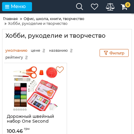
0
Меню
Главная
Офис, школа, книги, творчество
Хобби, рукоделие и творчество
Хобби, рукоделие и творчество
умолчанию
цене
названию
Фильтр
рейтингу
Дорожный швейный
набор One Second
Needle чудо-иголки для
грн
шитья Insta Sewing Kit
100.46