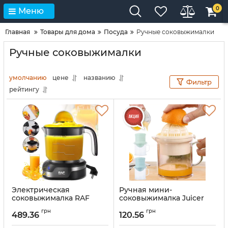
0
Меню
Главная
Товары для дома
Посуда
Ручные соковыжималки
Ручные соковыжималки
умолчанию
цене
названию
Фильтр
рейтингу
Электрическая
Ручная мини-
соковыжималка RAF
соковыжималка Juicer
R.638 25W настольный
XL-295 чашкой для
грн
грн
пресс для
фруктов, Универсальная
489.36
120.56
свежевыжатого сока
соковыжималка фрешер