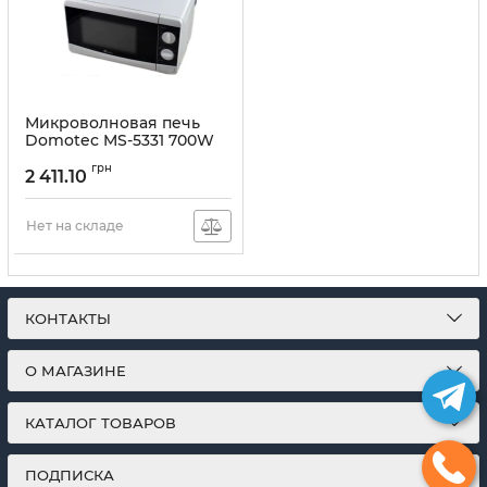
Микроволновая печь
Domotec MS-5331 700W
20л, White
грн
Микроволновка Белая
2 411.10
Артикул:
1848797
Нет на складе
КОНТАКТЫ
О МАГАЗИНЕ
КАТАЛОГ ТОВАРОВ
ПОДПИСКА