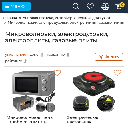
0
Меню
Главная
Бытовая техника, интерьер
Техника для кухни
Микроволновки, электродуховки, электроплиты, газовые плиты
Микроволновки, электродуховки,
электроплиты, газовые плиты
умолчанию
цене
названию
Фильтр
рейтингу
Микроволновая печь
Электрическая
Grunhelm 20MX711-G
настольная
Серая 700W
инфракрасная плита