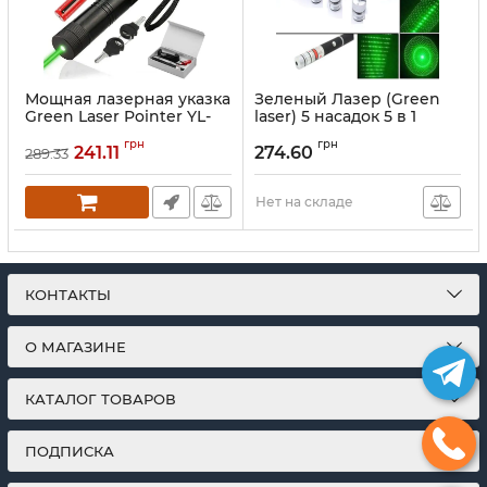
Мощная лазерная указка
Зеленый Лазер (Green
Green Laser Pointer YL-
laser) 5 насадок 5 в 1
303 1000mW,
8400, лазерные указки,
грн
грн
аккумуляторный
лазер указка, лазер
241.11
274.60
289.33
зеленый лазер с ключом
зеленый
BL-303 диодный с
Артикул:
1845780
насадкой эффектов для
Нет на складе
презентации
Артикул:
1848405
КОНТАКТЫ
О МАГАЗИНЕ
КАТАЛОГ ТОВАРОВ
ПОДПИСКА