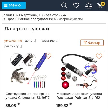
0
Меню
Главная
Смартфоны, ТВ и электроника
Проекционное оборудование
Лазерные указки
Лазерные указки
умолчанию
цене
названию
Фильтр
рейтингу
Светодиодная лазерная
Мощная лазерная указка
указка Следопыт SL-9617
Red Laser Pointer SN-R12
2в1 красный лазер с
от USB красный лазер,
грн
грн
брелоком от батареек,
Светодиодный проектор
58.05
189.32