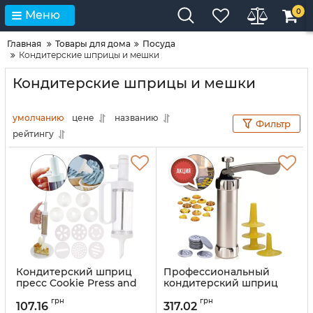
0
Меню
Главная
Товары для дома
Посуда
Кондитерские шприцы и мешки
Кондитерские шприцы и мешки
умолчанию
цене
названию
Фильтр
рейтингу
Кондитерский шприц
Профессиональный
пресс Cookie Press and
кондитерский шприц
Cake Decorator Set с
пресс для печенья и
грн
грн
насадками и
крема Biscuits EL-2066 11
107.16
317.02