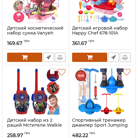
Детский косметический
Детский игровой набор
набор сумка Vanyeh
Happy Chef 678-101А
12L03 16в1 для макияжа с
игрушечная кухня в
грн
грн
зеркалом, Комплект с
чемодане на 21 предмет,
169.67
361.67
косметикой Модница
чемоданчик на колесах
для девочек Kids
для игры в повара от 5
Pretend Toy Bag PT-01495
лет Розовый
Артикул:
1851879
Артикул:
1851849
Детский набор из 2
Спортивный тренажер
раций Мстители Walkie
джампер Sport Jumping
Talkie Avengers 1568-1 на
Ball детский прыгающий
грн
грн
батарейках до 3м,
Пого мяч с ручкой и
258.97
482.22