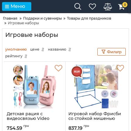
0
Меню
Главная
Подарки и сувениры
Товары для праздников
Игровые наборы
Игровые наборы
умолчанию
цене
названию
Фильтр
рейтингу
Детская рация с
Игровой набор Фрисби
видеосвязью Video
со стойкой мишенью
Walkie Talkie JK200 2
Frisbee Toss Game Set
грн
грн
штуки аккумуляторная
9888-11 для детей и
754.59
837.19