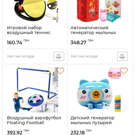
Игровой набор
Автоматический
воздушный теннис
генератор мыльных
Enthusiast Sports MA518
пузырей Fireworks
грн
грн
детская развивающая
Bubble Machine DXS6225
160.74
348.27
игра Поймай мяч,
85 мл машинка
комплект сквоп ракетка
фейерверк со
и 2 мяча для броска и
Нет на складе
световыми и звуковыми
Нет на складе
ловли
эффектами на
батарейках
Артикул:
1852473
Артикул:
1852077
Воздушный аэрофутбол
Детский генератор
Floating Football
мыльных пузырей
футбольные ворота с
Свинка Bubble Camera
грн
грн
аэромячом на
HJ-458 в виде
392.92
232.18