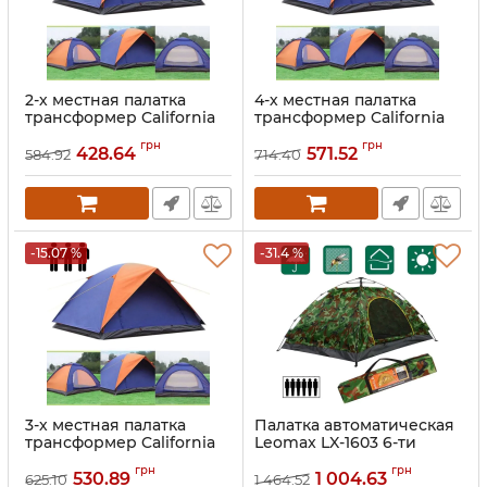
2-х местная палатка
4-х местная палатка
трансформер California
трансформер California
FRT-216 двух местная
FRT-416 четырех местная
грн
грн
200x100x110 см, походная
200x200x110 см, походная
428.64
571.52
584.92
714.40
туристическая для
туристическая для
кемпинга, двухместная,
кемпинга,
на 2 персоны
четырехместная, на 4
персоны
Артикул:
1847711
Артикул:
1847174
-15.07 %
-31.4 %
3-х местная палатка
Палатка автоматическая
трансформер California
Leomax LX-1603 6-ти
FRT-316 трех местная
местная Камуфляжная
грн
грн
200x150x110 см, походная
250x200x150 см, автомат,
530.89
1 004.63
625.10
1 464.52