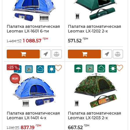
Палатка автоматическая
Палатка автоматическая
Leomax LX-1601 6-ти
Leomax LX-1202 2-х
местная Синяя
местная Зеленая
грн
грн
250x200x150 см
200x150x110 см,
1 088.57
571.52
1 464.52
туристическая, автомат,
туристическая, автомат,
шестиместная
двухместная
Артикул:
1845632
Артикул:
1845641
-25 %
Палатка автоматическая
Палатка автоматическая
Leomax LX-1401 4-х
Leomax LX-1203 2-х
местная Синяя
местная Камуфляжная
грн
грн
200x200x135 см
200x150x110 см, автомат,
837.19
667.52
1 116.25