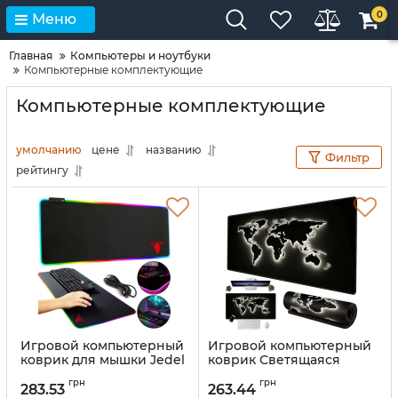
0
Меню
Главная
Компьютеры и ноутбуки
Компьютерные комплектующие
Компьютерные комплектующие
умолчанию
цене
названию
Фильтр
рейтингу
Игровой компьютерный
Игровой компьютерный
коврик для мышки Jedel
коврик Светящаяся
MP-02 30х80 см игровая
Карта Мира HP227 80x30
грн
грн
поверхность c RGB
см для клавиатуры и
283.53
263.44