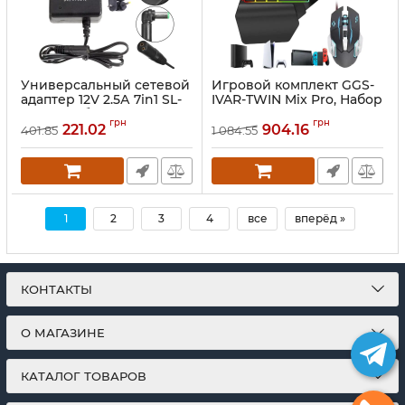
Универсальный сетевой
Игровой комплект GGS-
адаптер 12V 2.5А 7in1 SL-
IVAR-TWIN Mix Pro, Набор
668 30W блок питания с
профессиональная
грн
грн
регулировкой
игровая мышь и
221.02
904.16
401.85
1 084.55
переменного тока с
проводная клавиатура с
переходниками и
подсветкой для
защитой от перегрузки
приставки PS3, PS4, PS5,
YX-668
Xbox 360
Артикул:
1846028
Артикул:
1846547
1
2
3
4
все
вперёд »
КОНТАКТЫ
О МАГАЗИНЕ
КАТАЛОГ ТОВАРОВ