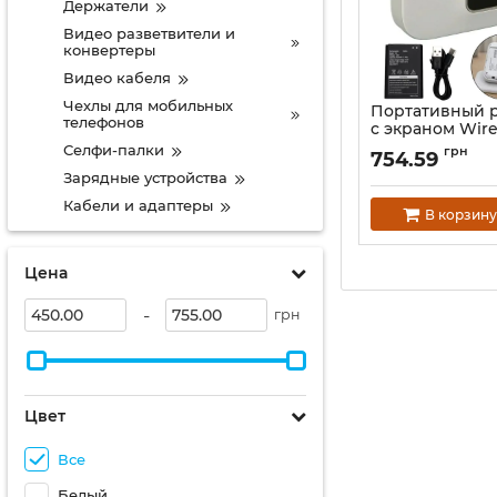
Держатели
Видео разветвители и
конвертеры
Видео кабеля
Чехлы для мобильных
Портативный 
телефонов
с экраном Wire
Wi-Fi Pro MF68
Селфи-палки
грн
754.59
аккумуляторны
Зарядные устройства
маршрутизатор
сим карты и с
Кабели и адаптеры
В корзину
батареей
Артикул:
1853231
Цена
-
грн
Цвет
Все
Белый