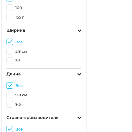
100
155 г
Ширина
Все
5.8 см
3.3
Длина
Все
9.8 см
9.5
Страна-производитель
Все