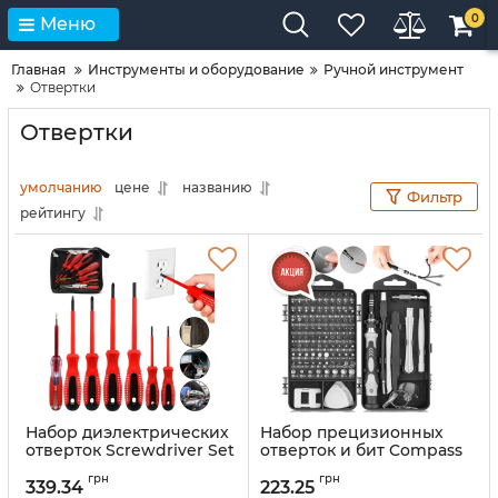
0
Меню
Главная
Инструменты и оборудование
Ручной инструмент
Отвертки
Отвертки
умолчанию
цене
названию
Фильтр
рейтингу
Набор диэлектрических
Набор прецизионных
отверток Screwdriver Set
отверток и бит Compass
7653 7 предметов,
CP-PK-115 15 в 1 комплект
грн
грн
ручной комплект
ручных инструментов
339.34
223.25