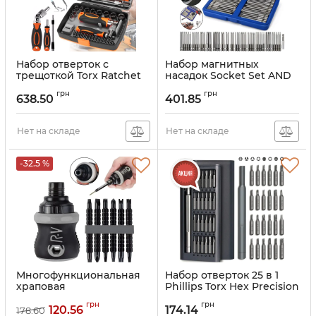
Набор отверток с
Набор магнитных
трещоткой Torx Ratchet
насадок Socket Set AND
GS227 68 в 1 ручной
ES-50 комплект из 49
грн
грн
комплект инструментов
односторонних
638.50
401.85
с храповым механизмом,
удлиненных бит 75 мм с
битами и насадками в
удлинителем в кейсе
пластиковом кейсе
Нет на складе
для отверток и
Нет на складе
шуруповерта
Артикул:
1852509
Артикул:
1847697
-32.5 %
Многофункциональная
Набор отверток 25 в 1
храповая
Phillips Torx Hex Precision
телескопическая Мини
DIY с кейсом магнитные
грн
грн
отвертка с двойной
биты отвертки для
120.56
174.14
178.60