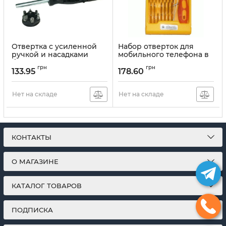
Отвертка с усиленной
Набор отверток для
ручкой и насадками
мобильного телефона в
битами TOOL QC002 5
пластиковом кейсе 32 в 1
грн
грн
насадок
133.95
178.60
Артикул:
1846690
Артикул:
1848136
Нет на складе
Нет на складе
КОНТАКТЫ
О МАГАЗИНЕ
КАТАЛОГ ТОВАРОВ
ПОДПИСКА