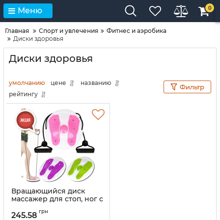
0
Меню
Главная
Спорт и увлечения
Фитнес и аэробика
Диски здоровья
Диски здоровья
умолчанию
цене
названию
Фильтр
рейтингу
Вращающийся диск
массажер для стоп, ног с
эспандерами Disco
грн
Trimmer
245.58