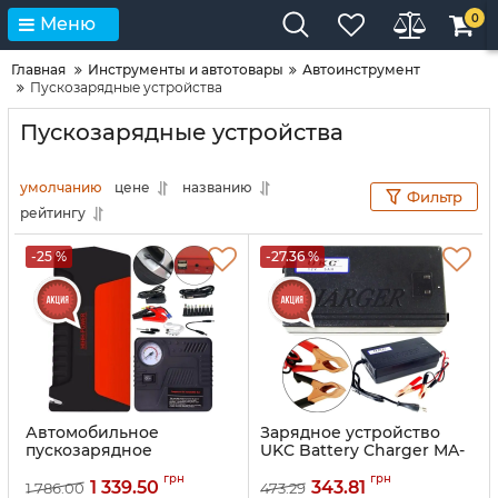
0
Меню
Главная
Инструменты и автотовары
Автоинструмент
Пускозарядные устройства
Пускозарядные устройства
умолчанию
цене
названию
Фильтр
рейтингу
-25 %
-27.36 %
Автомобильное
Зарядное устройство
пускозарядное
UKC Battery Charger MA-
устройство 12V Equus
1205A 12V 5A для зарядки
грн
грн
50800mAh с
автомобильного
1 339.50
343.81
1 786.00
473.29